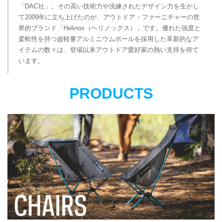
「DAC社」。その高い技術力や洗練されたデザイン力を生かし
て2009年に立ち上げたのが、アウトドア・ファーニチャーの世
界的ブランド「Helinox（ヘリノックス）」です。優れた強度と
柔軟性を持つ超軽量アルミニウムポールを採用した革新的なア
イテムの数々は、登場以来アウトドア愛好家の熱い支持を得て
います。
PRODUCTS