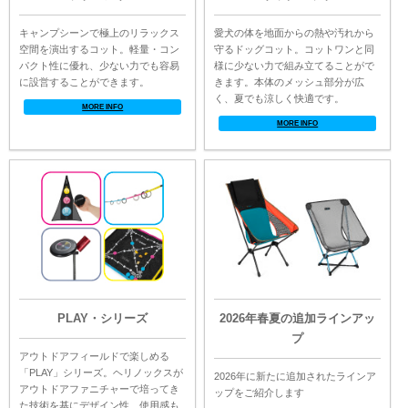
キャンプシーンで極上のリラックス
愛犬の体を地面からの熱や汚れから
空間を演出するコット。軽量・コン
守るドッグコット。コットワンと同
パクト性に優れ、少ない力でも容易
様に少ない力で組み立てることがで
に設営することができます。
きます。本体のメッシュ部分が広
く、夏でも涼しく快適です。
MORE INFO
MORE INFO
PLAY・シリーズ
2026年春夏の追加ラインアッ
プ
アウトドアフィールドで楽しめる
「PLAY」シリーズ。ヘリノックスが
2026年に新たに追加されたラインア
アウトドアファニチャーで培ってき
ップをご紹介します
た技術を基にデザイン性、使用感も