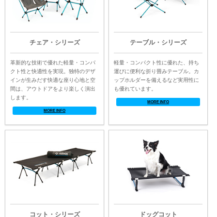
チェア・シリーズ
テーブル・シリーズ
革新的な技術で優れた軽量・コンパ
軽量・コンパクト性に優れた、持ち
クト性と快適性を実現。独特のデザ
運びに便利な折り畳みテーブル。カ
インが生みだす快適な座り心地と空
ップホルダーを備えるなど実用性に
間は、アウトドアをより楽しく演出
も優れています。
します。
MORE INFO
MORE INFO
コット・シリーズ
ドッグコット