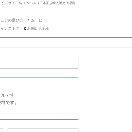
）｜公式サイト by モンベル（日本正規輸入販売代理店）
チェアの選び方
ムービー
ラインストア
お問い合わせ
デルです。
抜群です。