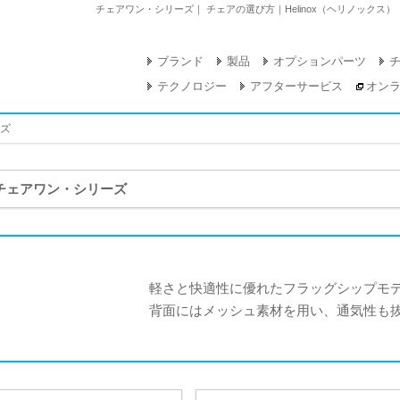
チェアワン・シリーズ｜ チェアの選び方｜Helinox（ヘリノックス
ブランド
製品
オプションパーツ
テクノロジー
アフターサービス
オン
ズ
チェアワン・シリーズ
軽さと快適性に優れたフラッグシップモ
背面にはメッシュ素材を用い、通気性も