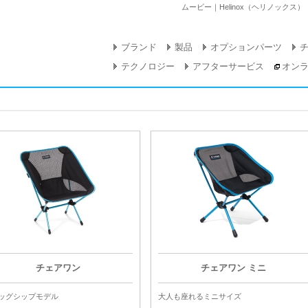
ムービー｜Helinox（ヘリノックス
ブランド
製品
オプションパーツ
テクノロジー
アフターサービス
オン
チェアワン
チェアワン ミニ
ッグシップモデル
大人も座れるミニサイズ