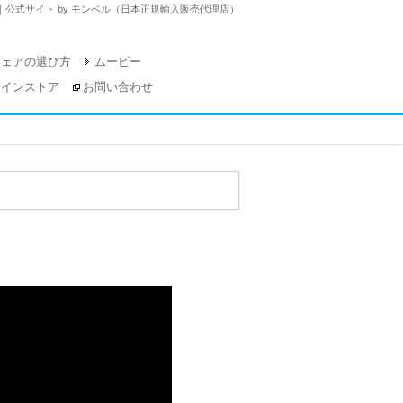
）｜公式サイト by モンベル（日本正規輸入販売代理店）
チェアの選び方
ムービー
ラインストア
お問い合わせ