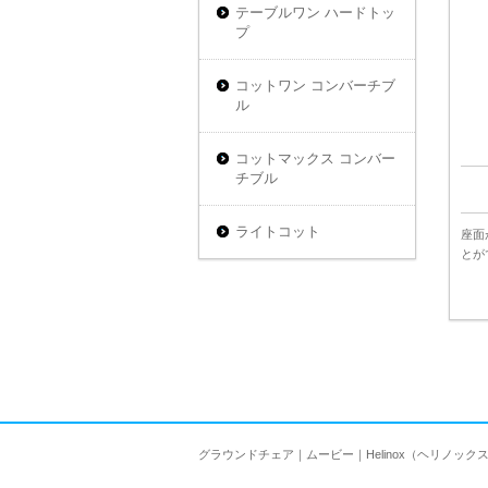
テーブルワン ハードトッ
プ
コットワン コンバーチブ
ル
コットマックス コンバー
チブル
ライトコット
座面
とが
グラウンドチェア｜ムービー｜Helinox（ヘリノック